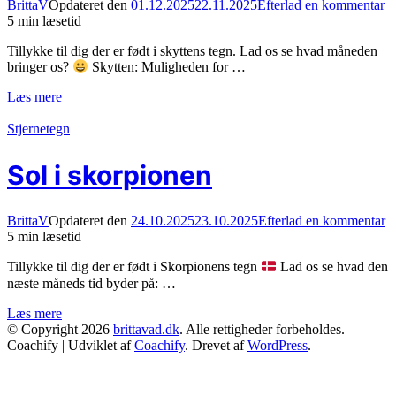
o
BrittaV
Opdateret den
01.12.2025
22.11.2025
Efterlad en kommentar
So
5 min læsetid
i
Tillykke til dig der er født i skyttens tegn. Lad os se hvad måneden
Sk
bringer os?
Skytten: Muligheden for …
Læs mere
Stjernetegn
Sol i skorpionen
o
BrittaV
Opdateret den
24.10.2025
23.10.2025
Efterlad en kommentar
S
5 min læsetid
i
Tillykke til dig der er født i Skorpionens tegn
Lad os se hvad den
s
næste måneds tid byder på: …
Læs mere
© Copyright 2026
brittavad.dk
. Alle rettigheder forbeholdes.
Coachify | Udviklet af
Coachify
. Drevet af
WordPress
.