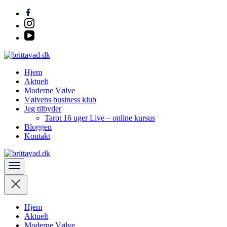
Spring
til
indhold
(Tryk
på
Enter)
Spirituel, Penge & Business coach
Hjem
brittavad.dk
Aktuelt
Moderne Vølve
Vølvens business klub
Jeg tilbyder
Tarot 16 uger Live – online kursus
Bloggen
Kontakt
Spirituel, Penge & Business coach
brittavad.dk
Hjem
Aktuelt
Moderne Vølve