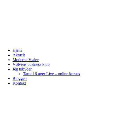
Spirituel, Penge & Business coach
Hjem
brittavad.dk
Aktuelt
Moderne Vølve
Vølvens business klub
Jeg tilbyder
Tarot 16 uger Live – online kursus
Bloggen
Kontakt