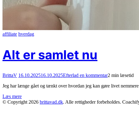
affiliate
hverdag
Alt er samlet nu
on
BrittaV
16.10.2025
16.10.2025
Efterlad en kommentar
2 min læsetid
Alt
Jeg har længe gået og tænkt over hvordan jeg kan gøre livet nemmere
er
samlet
Læs mere
nu
© Copyright 2026
brittavad.dk
. Alle rettigheder forbeholdes.
Coachify