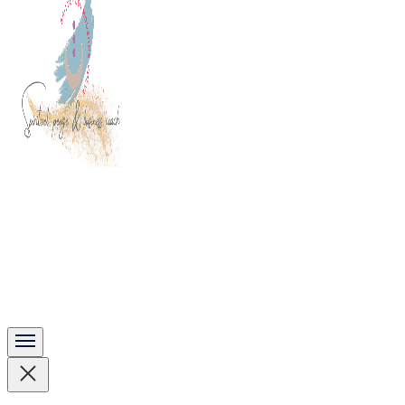
Spirituel, Penge & Business coach
brittavad.dk