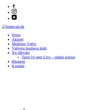
Spring
til
indhold
(Tryk
på
Enter)
Spirituel, Penge & Business coach
Hjem
brittavad.dk
Aktuelt
Moderne Vølve
Vølvens business klub
Jeg tilbyder
Tarot 16 uger Live – online kursus
Bloggen
Kontakt